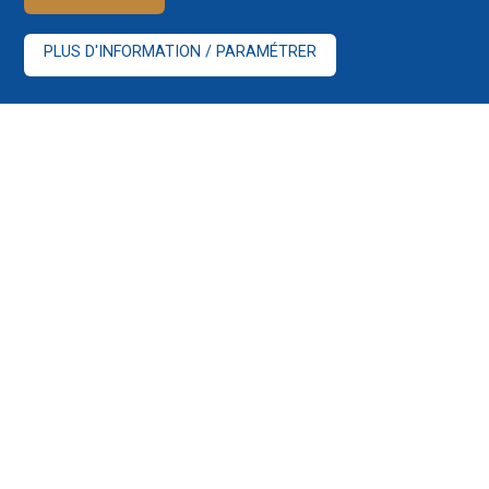
PLUS D'INFORMATION / PARAMÉTRER
Nos services bancaires en
ligne
Nous mettons à votre disposition différents services
bancaires en ligne, dédiés à votre consultation et à des
opérations de comptes à distance. Pour un maximum de
sécurité, nous vous proposons quatre plateformes
techniques et confidentielles distinctes à utiliser en